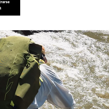
trarse
s