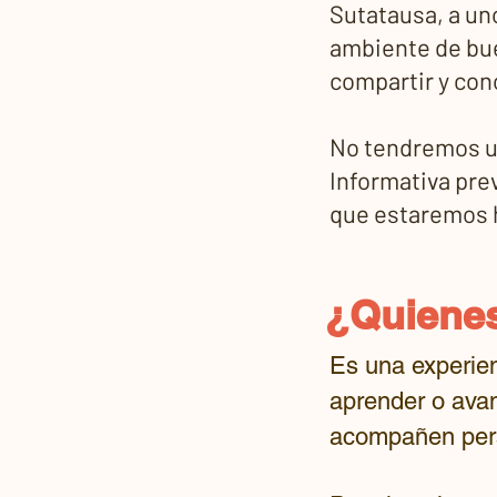
Sutatausa, a un
ambiente de bue
compartir y con
No tendremos un
Informativa prev
que estaremos 
¿Quienes
Es una experien
aprender o ava
acompañen pers