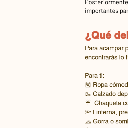
Posteriormente,
importantes par
¿Qué de
Para acampar po
encontrarás lo 
Para ti:
🎽 Ropa cómoda,
🥾 Calzado dep
☔️ Chaqueta co
🔦 Linterna, pr
🧢 Gorra o som