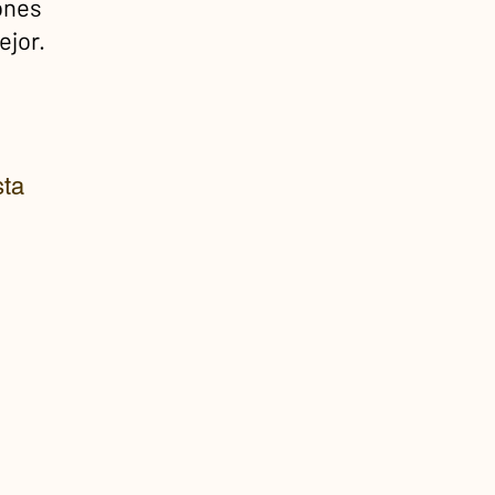
ones
ejor.
sta