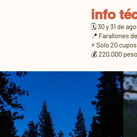
info té
🗓️ 30 y 31 de ag
📍 Farallones d
⚡ Solo 20 cupos
💰 220.000 pes