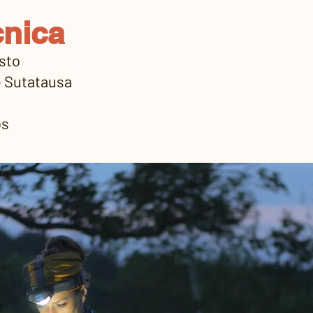
cnica
osto
e Sutatausa
os