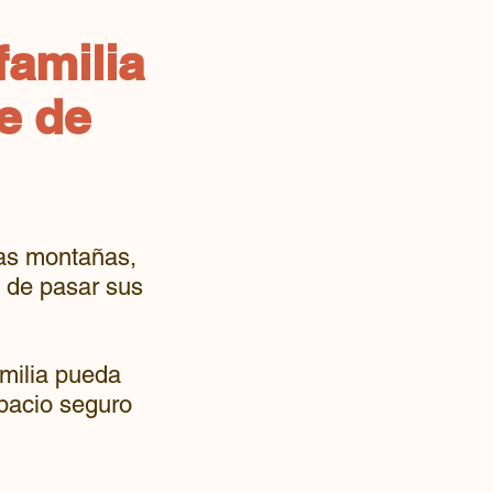
familia
re de
las montañas,
 de pasar sus
amilia pueda
pacio seguro