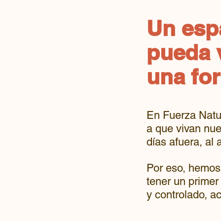
Un espa
pueda v
una fo
En Fuerza Natur
a que vivan nu
días afuera, al a
Por eso, hemos 
tener un prime
y controlado, a