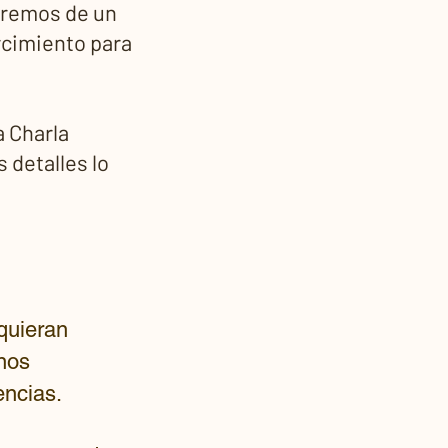
taremos de un
rcimiento para
a Charla
 detalles lo
quieran
nos
encias.