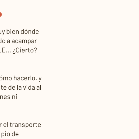
?
uy bien dónde
ido a acampar
E... ¿Cierto?
ómo hacerlo, y
e de la vida al
ones ni
 el transporte
ipio de