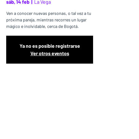
sáb, 14 feb
  |  
La Vega
Ven a conocer nuevas personas, o tal vez a tu
próxima pareja, mientras recorres un lugar
mágico e inolvidable, cerca de Bogotá.
Ya no es posible registrarse
Ver otros eventos
Fecha y Lugar
14 feb 2026, 6:00 – 18:00
La Vega, La Vega, Cundinamarca, Colombia