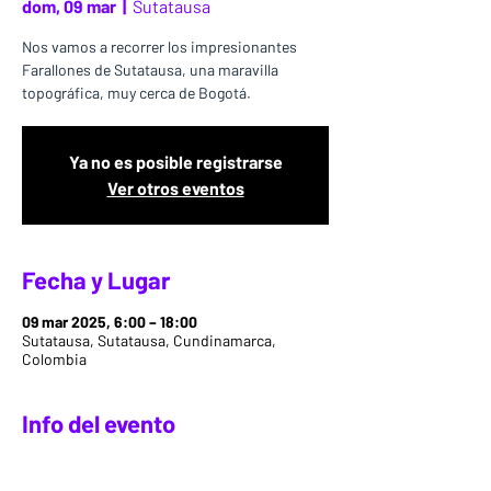
dom, 09 mar
  |  
Sutatausa
Nos vamos a recorrer los impresionantes
Farallones de Sutatausa, una maravilla
topográfica, muy cerca de Bogotá.
Ya no es posible registrarse
Ver otros eventos
Fecha y Lugar
09 mar 2025, 6:00 – 18:00
Sutatausa, Sutatausa, Cundinamarca,
Colombia
Info del evento
En Fuerza Natural estamos encantados de 
poder volver a la montaña, sobretodo si es 