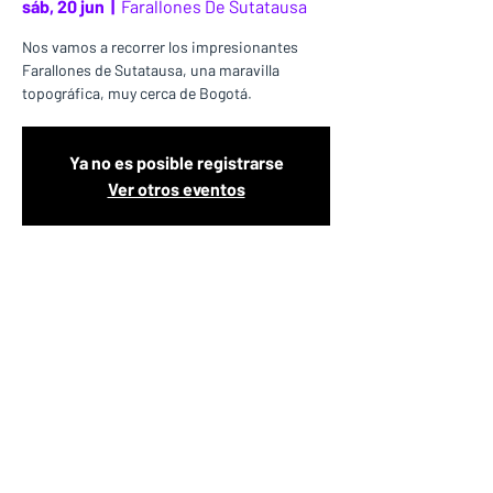
sáb, 20 jun
  |  
Farallones De Sutatausa
Nos vamos a recorrer los impresionantes
Farallones de Sutatausa, una maravilla
topográfica, muy cerca de Bogotá.
Ya no es posible registrarse
Ver otros eventos
Fecha y Lugar
20 jun 2026, 6:30 – 18:30
Farallones De Sutatausa, Sutatausa,
Cundinamarca, Colombia