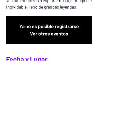
Ven con nosotros a explorar un lugar mágico e
inolvidable, lleno de grandes leyendas.
Ya no es posible registrarse
Ver otros eventos
Fecha y Lugar
28 dic 2025, 6:00 – 18:00
Guatavita, Guatavita, Cundinamarca,
Colombia
Tu Fuerza Natural SAS, desde 2012.
contacto@tufuerzanatural.com