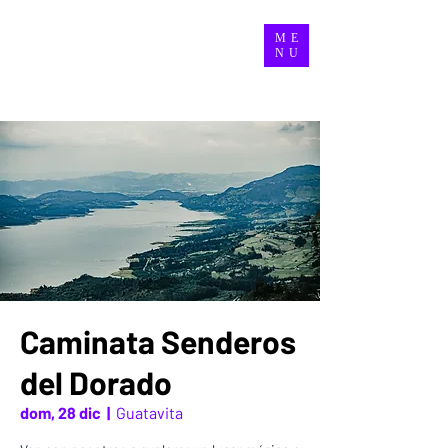
ME
NU
Caminata Senderos
del Dorado
dom, 28 dic
  |  
Guatavita