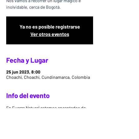
Nos vamos a recorrer un lugar mágico e
inolvidable, cerca de Bogotá.
Ya no es posible registrarse
Ver otros eventos
Fecha y Lugar
25 jun 2023, 8:00
Choachí, Choachí, Cundinamarca, Colombia
Info del evento
En Fuerza Natural estamos encantados de 
poder volver a la montaña, sobretodo si es 
con nuestros mejores amigos aventureros. 
Por eso, queremos invitarlos a todos a 
nuestra caminata de montaña el próximo 25 