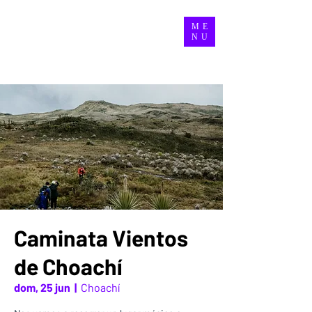
ME
NU
Caminata Vientos
de Choachí
dom, 25 jun
  |  
Choachí