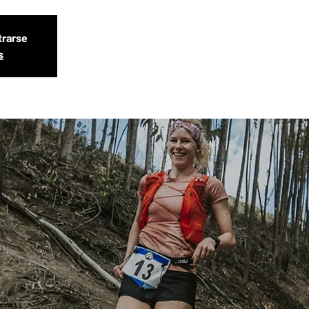
trarse
s