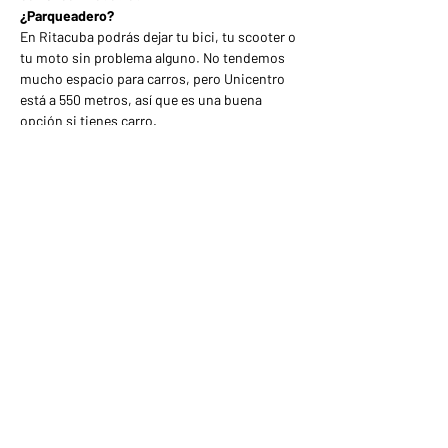
¿Parqueadero?
En Ritacuba podrás dejar tu bici, tu scooter o 
tu moto sin problema alguno. No tendemos 
mucho espacio para carros, pero Unicentro 
está a 550 metros, así que es una buena 
opción si tienes carro.
¿Cómo será el ritmo corriendo?
Familiar, es decir, amigable para todos... No 
es una competencia, es un rato pa pasarla 
bueno, así que nada de estrés y nada de 
competencias... Siempre irá una persona 
acompañando a los que van cerrando el 
grupo.
¿Solo es correr 5k y ya?
No, de vez en cuando les traeremos 
dinámicas sorpresas para las corridas, ya 
verán... déjense sorprender.
¿Puedo correr si no me registré?
Si, porque la calle es libre, pero no podremos 
estar pendiente de ti ni podrás participar en 
las dinámicas que hagamos... Así como 