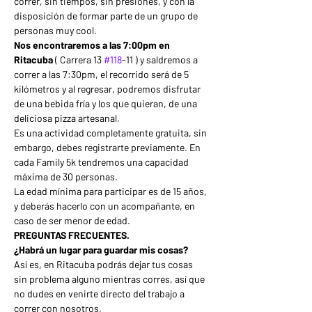
correr, sin tiempos, sin presiones, y con la 
disposición de formar parte de un grupo de 
personas muy cool.
Nos encontraremos a las 7:00pm en 
Ritacuba
 ( Carrera 13 
#118
-11 ) y saldremos a 
correr a las 7:30pm, el recorrido será de 5 
kilómetros y al regresar, podremos disfrutar 
de una bebida fría y los que quieran, de una 
deliciosa pizza artesanal.
Es una actividad completamente gratuita, sin 
embargo, debes registrarte previamente. En 
cada Family 5k tendremos una capacidad 
máxima de 30 personas.
La edad mínima para participar es de 15 años, 
y deberás hacerlo con un acompañante, en 
caso de ser menor de edad.
PREGUNTAS FRECUENTES.
¿Habrá un lugar para guardar mis cosas?
Así es, en Ritacuba podrás dejar tus cosas 
sin problema alguno mientras corres, así que 
no dudes en venirte directo del trabajo a 
correr con nosotros.