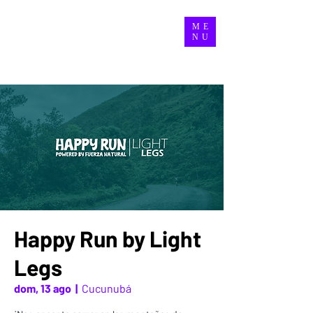
ME
NU
Happy Run by Light
Legs
dom, 13 ago
  |  
Cucunubá