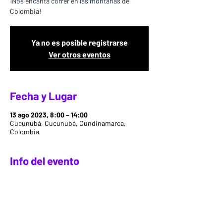
¡Nos encanta correr en las montañas de
Colombia!
Ya no es posible registrarse
Ver otros eventos
Fecha y Lugar
13 ago 2023, 8:00 – 14:00
Cucunubá, Cucunubá, Cundinamarca,
Colombia
Info del evento
En Fuerza Natural estamos encantados de 
llevarte a conocer nuevas rutas, senderos y 
paisajes. Así que queremos invitarte a 
nuestro próximo 
Happy Run by Light Legs
 , el 