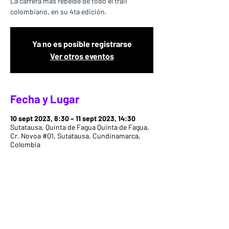
La carrera más rebelde de todo el trail
colombiano, en su 4ta edición.
Ya no es posible registrarse
Ver otros eventos
Fecha y Lugar
10 sept 2023, 8:30 – 11 sept 2023, 14:30
Sutatausa, Quinta de Fagua Quinta de Fagua,
Cr. Novoa #01, Sutatausa, Cundinamarca,
Colombia
Info del evento
La 4ta edición de la carrera en la que 
seguramente fracasarás, pero que nunca 
podrás olvidar.