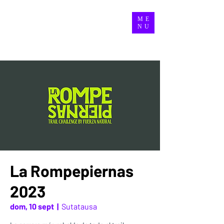
ME
NU
La Rompepiernas
2023
dom, 10 sept
  |  
Sutatausa