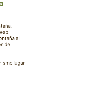
a
ntaña,
 eso,
ontaña el
es de
mismo lugar