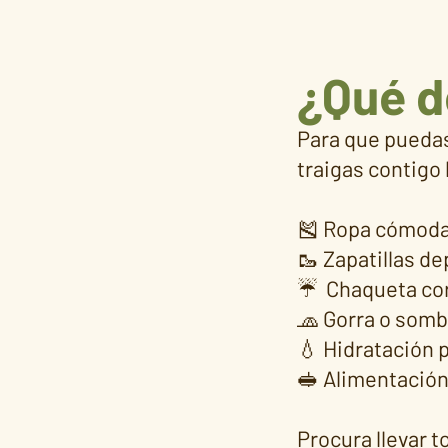
¿Qué d
Para que pueda
traigas contigo 
🎽 Ropa cómoda
🥾 Zapatillas d
☔️ Chaqueta co
🧢 Gorra o somb
💧 Hidratación p
🥪 Alimentación
Procura llevar t