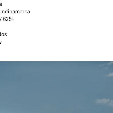
á
Cundinamarca
 / 625+
dos
s