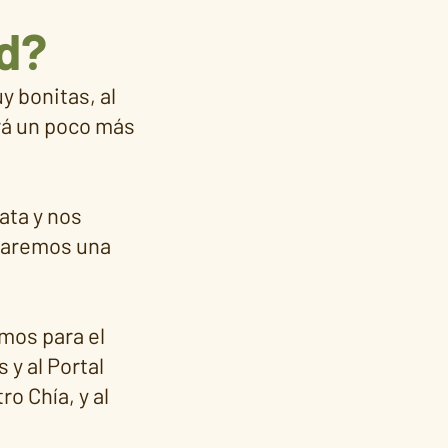
ad?
y bonitas, al
ará un poco más
ata y nos
lizaremos una
mos para el
 y al Portal
o Chía, y al