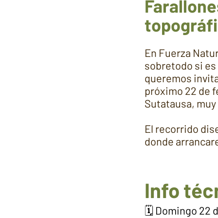
Farallone
topográfi
En Fuerza Natur
sobretodo si es
queremos invita
próximo 22 de f
Sutatausa, muy 
El recorrido di
donde arrancare
Info téc
🗓️ Domingo 22 