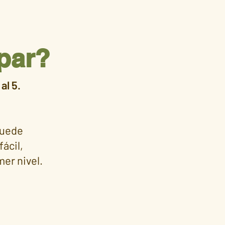
par?
al 5.
puede
ácil,
mer nivel.