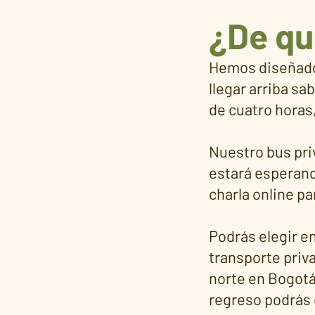
¿De qué
Hemos diseñado 
llegar arriba sa
de cuatro horas,
​
Nuestro bus priv
estará esperando
charla online p
Podrás elegir e
transporte priva
norte en Bogotá.
regreso podrás 