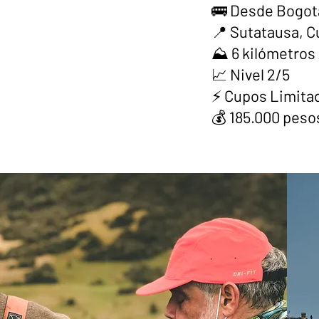
🚌 Desde Bogot
📍 Sutatausa, 
⛰️ 6 kilómetros
📈 Nivel 2/5
⚡ Cupos Limita
💰 185.000 peso