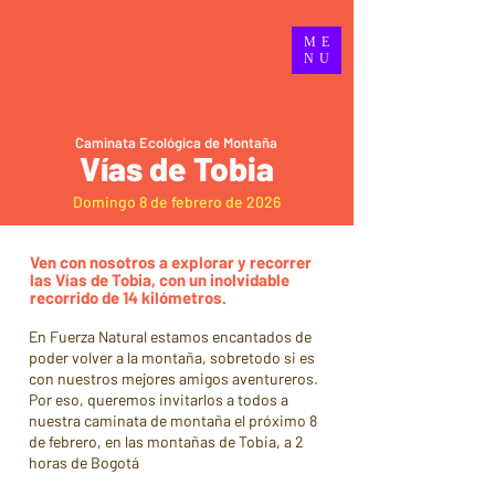
ME
NU
Caminata Ecológica de Montaña
Vías de Tobia
Domingo 8 de febrero de 2026
Ven con nosotros a explorar y recorrer
las Vías de Tobia, con un inolvidable
recorrido de 14 kilómetros.
En Fuerza Natural estamos encantados de
poder volver a la montaña, sobretodo si es
con nuestros mejores amigos aventureros.
Por eso, queremos invitarlos a todos a
nuestra caminata de montaña el próximo 8
de febrero, en las montañas de Tobia, a 2
horas de Bogotá