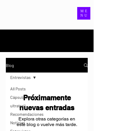
ME
NU
Nuestro blog.
Blog
Entrevistas
All Posts
Próximamente
Cápsula Trail
ultratrail
nuevas entradas
Recomendaciones
Explora otras categorías en
Noticias
este blog o vuelve más tarde.